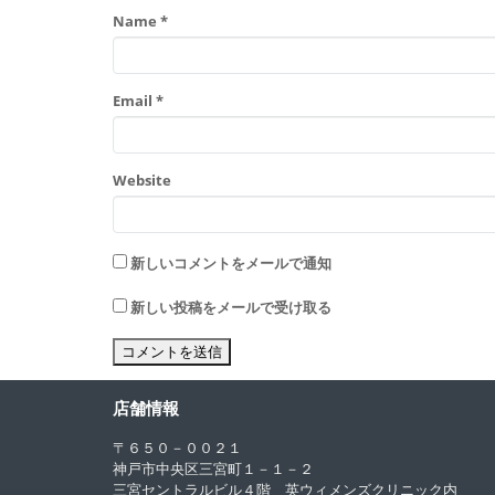
Name
*
Email
*
Website
新しいコメントをメールで通知
新しい投稿をメールで受け取る
店舗情報
〒６５０－００２１
神戸市中央区三宮町１－１－２
三宮セントラルビル４階 英ウィメンズクリニック内