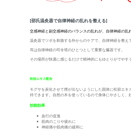
[邵氏温灸器で自律神経の乱れを整える]
交感神経と副交感神経のバランスの乱れが、自律神経の乱
温灸器でツボを刺激する外からのケアで、自律神経を整え
耳は自律神経の司令塔のひとつとして重要な臓器です。
その場所が快適に感じるだけで精神的にもゆとりがでやす
松桂エキス配合
モグサを炭化させて煙が出ないようにした固体に松節エキ
待できます。自然の木を使っているので身体にやさしく、
効能効果
血行の促進
筋肉のこりや疲れに
神経痛や筋肉痛の緩和に