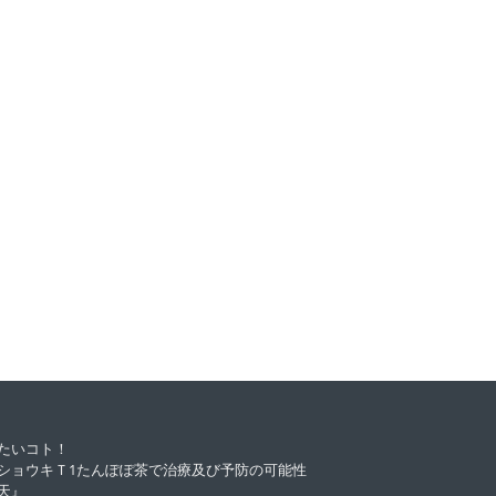
たいコト！
ショウキＴ1たんぽぽ茶で治療及び予防の可能性
天』