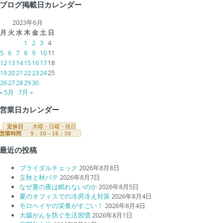
ブログ掲載日カレンダー
2023年6月
月
火
水
木
金
土
日
1
2
3
4
5
6
7
8
9
10
11
12
13
14
15
16
17
18
19
20
21
22
23
24
25
26
27
28
29
30
« 5月
7月 »
営業日カレンダー
定休日
営業時間
 　9：30～16：30　
最近の投稿
ブライダルチェック
2026年8月8日
立秋と秋バテ
2026年8月7日
なぜ夏の夜は眠れないのか
2026年8月5日
夏のオフィスでの冷房冷え対策
2026年8月4日
モロヘイヤの栄養がすごい！
2026年8月4日
大腸がんを防ぐ生活習慣
2026年8月1日