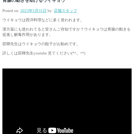
胃腸の動きを助けるウイキョウ
Posted on:
2023年5月31日
by:
店舗スタッフ
ウイキョウは西洋料理などに多く使われます。
漢方薬にも使われてると皆さんご存知ですか？ウイキョウは胃腸の動きを
促進し解毒作用があります。
邵輝先生はウイキョウの餃子がお勧めです。
詳しくは邵輝先生youtube 見てください(*^。^*)