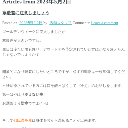
Articles from
2023年5月2日
寒暖差に注意しましょう
Posted on:
2023年5月2日
by:
店舗スタッフ
Comments:
Leave a comment
ゴールデンウィークに突入しましたが
寒暖差が大きいですね。
先日は冷たい雨も降り、アウトドアを予定されていた方はかなり冷えたん
じゃないでしょうか？
開放的になり軽装にしたいところですが、必ず羽織物は一枚常備してくだ
さい。
不妊治療されている方には口を酸っぱくして『冷え』のお話しをします。
第一はやはり
冷えない事
！
お洒落より
防寒
ですよ(^_^.)
そして
邵氏温灸器
は身体を芯から温めることが出来ます。