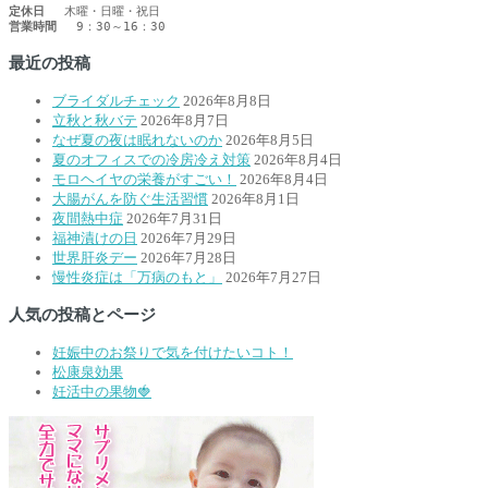
定休日
営業時間
 　9：30～16：30　
最近の投稿
ブライダルチェック
2026年8月8日
立秋と秋バテ
2026年8月7日
なぜ夏の夜は眠れないのか
2026年8月5日
夏のオフィスでの冷房冷え対策
2026年8月4日
モロヘイヤの栄養がすごい！
2026年8月4日
大腸がんを防ぐ生活習慣
2026年8月1日
夜間熱中症
2026年7月31日
福神漬けの日
2026年7月29日
世界肝炎デー
2026年7月28日
慢性炎症は「万病のもと」
2026年7月27日
人気の投稿とページ
妊娠中のお祭りで気を付けたいコト！
松康泉効果
妊活中の果物🍓