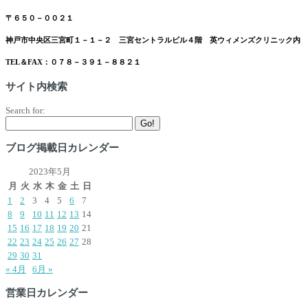
〒６５０－００２１
神戸市中央区三宮町１－１－２ 三宮セントラルビル４階 英ウィメンズクリニック内
TEL＆FAX：０７８－３９１－８８２１
サイト内検索
Search for:
Go!
ブログ掲載日カレンダー
2023年5月
月
火
水
木
金
土
日
1
2
3
4
5
6
7
8
9
10
11
12
13
14
15
16
17
18
19
20
21
22
23
24
25
26
27
28
29
30
31
« 4月
6月 »
営業日カレンダー