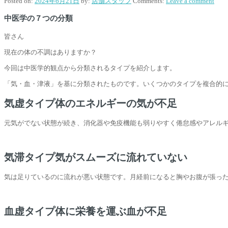
Posted on:
2024年6月21日
by:
店舗スタッフ
Comments:
Leave a comment
中医学の７つの分類
皆さん
現在の体の不調はありますか？
今回は中医学的観点から分類されるタイプを紹介します。
「気・血・津液」を基に分類されたものです。いくつかのタイプを複合的
気虚タイプ体のエネルギーの気が不足
元気がでない状態が続き、消化器や免疫機能も弱りやすく倦怠感やアレル
気滞タイプ気がスムーズに流れていない
気は足りているのに流れが悪い状態です。月経前になると胸やお腹が張っ
血虚タイプ体に栄養を運ぶ血が不足