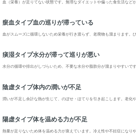
血（栄養）が足りてない状態です。無理なダイエットや偏った食生活など
瘀血タイプ血の巡りが滞っている
血がスムーズに循環しないため栄養が行き渡らず、老廃物も溜まります。
痰湿タイプ水分が滞って巡りが悪い
水分の循環や排出がしづらいため、不要な水分や脂肪分が溜まりやすいで
陰虚タイプ体内の潤いが不足
潤いが不足し余計な熱が生じて、のぼせ・ほてりを引き起こします。老化
陽虚タイプ体を温める力が不足
熱量が足りないため体を温める力が衰えています。冷え性や不妊症になり