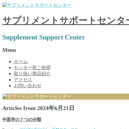
サプリメントサポートセンタ
Supplement Support Center
Menu
Skip
ホーム
to
センター長ご挨拶
content
取り扱い商品紹介
アクセス
お問い合わせ
Articles from
2024年6月21日
中医学の７つの分類