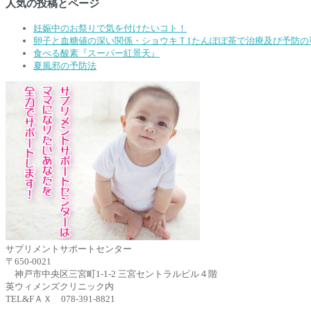
人気の投稿とページ
妊娠中のお祭りで気を付けたいコト！
卵子と血糖値の深い関係・ショウキＴ1たんぽぽ茶で治療及び予防の
食べる酸素『スーパー紅景天』
夏風邪の予防法
サプリメントサポートセンター
〒650-0021
神戸市中央区三宮町1-1-2 三宮セントラルビル４階
英ウィメンズクリニック内
TEL&FＡＸ 078-391-8821