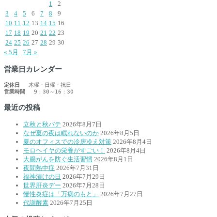
1
2
3
4
5
6
7
8
9
10
11
12
13
14
15
16
17
18
19
20
21
22
23
24
25
26
27
28
29
30
« 5月
7月 »
営業日カレンダー
定休日
営業時間
 　9：30～16：30　
最近の投稿
立秋と秋バテ
2026年8月7日
なぜ夏の夜は眠れないのか
2026年8月5日
夏のオフィスでの冷房冷え対策
2026年8月4日
モロヘイヤの栄養がすごい！
2026年8月4日
大腸がんを防ぐ生活習慣
2026年8月1日
夜間熱中症
2026年7月31日
福神漬けの日
2026年7月29日
世界肝炎デー
2026年7月28日
慢性炎症は「万病のもと」
2026年7月27日
代謝酵素
2026年7月25日