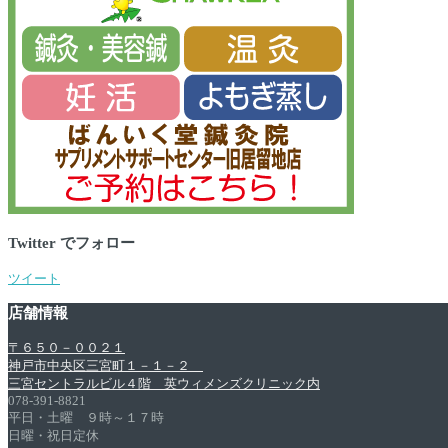
Twitter でフォロー
ツイート
店舗情報
〒６５０－００２１
神戸市中央区三宮町１－１－２
三宮セントラルビル４階 英ウィメンズクリニック内
078-391-8821
平日・土曜 ９時～１７時
日曜・祝日定休