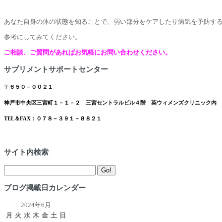
あなた自身の体の状態を知ることで、弱い部分をケアしたり病気を予防す
参考にしてみてください。
ご相談、ご質問があればお気軽にお問い合わせください。
サプリメントサポートセンター
〒６５０－００２１
神戸市中央区三宮町１－１－２ 三宮セントラルビル４階 英ウィメンズクリニック内
TEL＆FAX：０７８－３９１－８８２１
サイト内検索
Search
Go!
for:
ブログ掲載日カレンダー
2024年6月
月
火
水
木
金
土
日