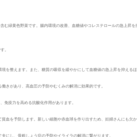
に含む緑黄色野菜です。
腸内環境の改善、血糖値やコレステロールの急上昇を
です。
環境を整えます。また、糖質の吸収を緩やかにして血糖値の急上昇を抑えるほ
る働きがあり、高血圧の予防やむくみの解消に効果的です。
ち、免疫力を高める抗酸化作用があります。
て貧血を予防します。新しい細胞や赤血球を作り出すため、妊婦さんにも欠か
丈夫にし、骨粗しょう症の予防やイライラの解消に繋がります。