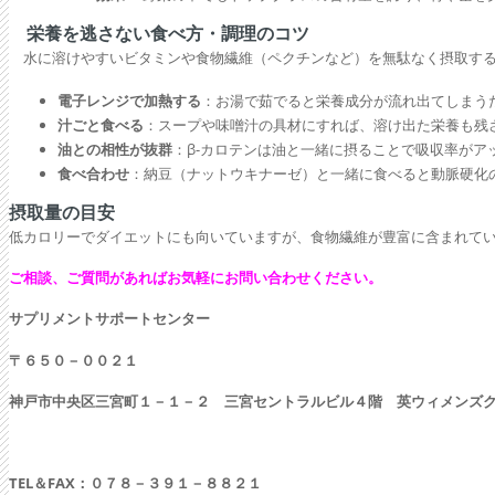
栄養を逃さない食べ方・調理のコツ
水に溶けやすいビタミンや食物繊維（ペクチンなど）を無駄なく摂取する
電子レンジで加熱する
：お湯で茹でると栄養成分が流れ出てしまう
汁ごと食べる
：スープや味噌汁の具材にすれば、溶け出た栄養も残
油との相性が抜群
：β-カロテンは油と一緒に摂ることで吸収率が
食べ合わせ
：納豆（ナットウキナーゼ）と一緒に食べると動脈硬化
摂取量の目安
低カロリーでダイエットにも向いていますが、食物繊維が豊富に含まれてい
ご相談、ご質問があればお気軽にお問い合わせください。
サプリメントサポートセンター
〒６５０－００２１
神戸市中央区三宮町１－１－２ 三宮セントラルビル４階 英ウィメンズ
TEL
＆FAX：０７８－３９１－８８２１