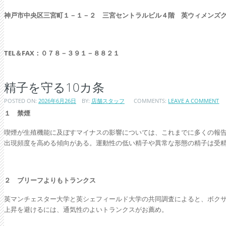
神戸市中央区三宮町１－１－２ 三宮セントラルビル４階 英ウィメンズ
TEL
＆FAX：０７８－３９１－８８２１
精子を守る10カ条
POSTED ON:
2026年6月26日
BY:
店舗スタッフ
COMMENTS:
LEAVE A COMMENT
１ 禁煙
喫煙が生殖機能に及ぼすマイナスの影響については、これまでに多くの報
出現頻度を高める傾向がある。運動性の低い精子や異常な形態の精子は受
２ ブリーフよりもトランクス
英マンチェスター大学と英シェフィールド大学の共同調査によると、ボク
上昇を避けるには、通気性のよいトランクスがお薦め。