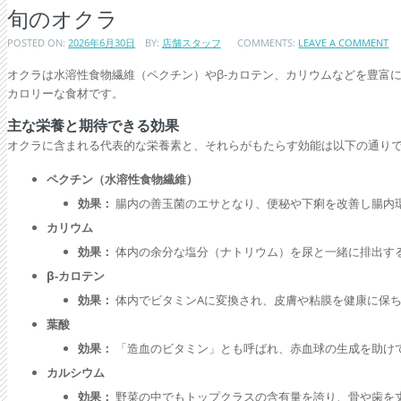
旬のオクラ
POSTED ON:
2026年6月30日
BY:
店舗スタッフ
COMMENTS:
LEAVE A COMMENT
オクラは水溶性食物繊維（ペクチン）やβ-カロテン、カリウムなどを豊富
カロリーな食材です。
主な栄養と期待できる効果
オクラに含まれる代表的な栄養素と、それらがもたらす効能は以下の通り
ペクチン（水溶性食物繊維）
効果：
腸内の善玉菌のエサとなり、便秘や下痢を改善し腸内
カリウム
効果：
体内の余分な塩分（ナトリウム）を尿と一緒に排出す
β-カロテン
効果：
体内でビタミンAに変換され、皮膚や粘膜を健康に保
葉酸
効果：
「造血のビタミン」とも呼ばれ、赤血球の生成を助け
カルシウム
効果：
野菜の中でもトップクラスの含有量を誇り、骨や歯を