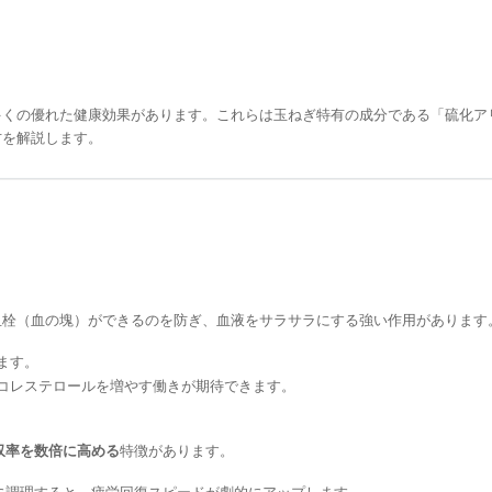
多くの優れた健康効果があります。これらは玉ねぎ特有の成分である「硫化ア
方を解説します。
血栓（血の塊）ができるのを防ぎ、血液をサラサラにする強い作用があります
ます。
玉コレステロールを増やす働きが期待できます。
収率を数倍に高める
特徴があります。
に調理すると、疲労回復スピードが劇的にアップします。