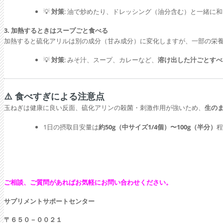
💡
対策
: 油で炒めたり、ドレッシング（油分含む）と一緒に
3. 加熱するときはスープごと食べる
加熱すると硫化アリルは別の成分（甘み成分）に変化しますが、一部の栄
💡
対策
: みそ汁、スープ、カレーなど、
溶け出した汁ごとすべ
⚠️ 食べすぎによる注意点
玉ねぎは健康に良い反面、硫化アリンの殺菌・刺激作用が強いため、
生の
1日の摂取目安量は
約50g（中サイズ1/4個）〜100g（半分）
程
ご相談、ご質問があればお気軽にお問い合わせください。
サプリメントサポートセンター
〒６５０－００２１