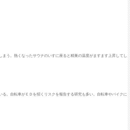
しまう。熱くなったサウナのいすに座ると精巣の温度がますます上昇してし
いる。自転車がＥＤを招くリスクを報告する研究も多い。自転車やバイクに