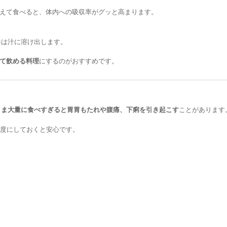
和えて食べると、体内への吸収率がグッと高まります。
養は汁に溶け出します。
て飲める料理
にするのがおすすめです。
まま大量に食べすぎると胃胃もたれや腹痛、下痢を引き起こす
ことがあります
度にしておくと安心です。