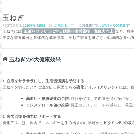
玉ねぎ
POSTED ON:
2026年6月29日
BY:
店舗スタッフ
COMMENTS:
LEAVE A COMMENT
玉ねぎには
血液をサラサラにする効果
や
疲労回復、免疫力向上
など、数
主要な栄養成分と具体的な健康効果、そして栄養を逃さない効率的な食べ
🧅 玉ねぎの4大健康効果
1. 血液をサラサラにし、生活習慣病を予防する
玉ねぎを切ったときに涙が出る原因である
硫化アリル（アリシン）
には、
高血圧・動脈硬化の予防
: 血行を促進して血管を健やかに保ち
コレステロール値の改善
: 悪玉コレステロールを減らし、善
2. 疲労回復を強力にサポートする
硫化アリルは、体内でエネルギーを生み出すのに不可欠な
ビタミンB1の吸
豚肉や大豆、カツオなど「ビタミンB1」が豊富な食材と同時