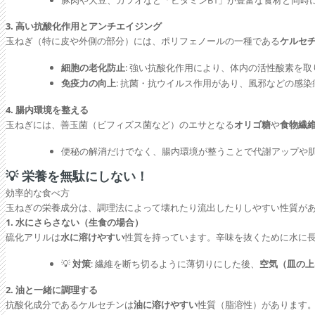
3. 高い抗酸化作用とアンチエイジング
玉ねぎ（特に皮や外側の部分）には、ポリフェノールの一種である
ケルセ
細胞の老化防止
: 強い抗酸化作用により、体内の活性酸素を取
免疫力の向上
: 抗菌・抗ウイルス作用があり、風邪などの感
4. 腸内環境を整える
玉ねぎには、善玉菌（ビフィズス菌など）のエサとなる
オリゴ糖
や
食物繊
便秘の解消だけでなく、腸内環境が整うことで代謝アップや
💡 栄養を無駄にしない！
効率的な食べ方
玉ねぎの栄養成分は、調理法によって壊れたり流出したりしやすい性質が
1. 水にさらさない（生食の場合）
硫化アリルは
水に溶けやすい
性質を持っています。辛味を抜くために水に
💡
対策
: 繊維を断ち切るように薄切りにした後、
空気（皿の上
2. 油と一緒に調理する
抗酸化成分であるケルセチンは
油に溶けやすい
性質（脂溶性）があります