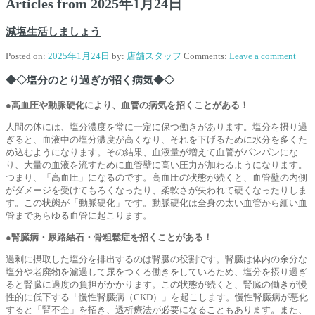
Articles from
2025年1月24日
減塩生活しましょう
Posted on:
2025年1月24日
by:
店舗スタッフ
Comments:
Leave a comment
◆◇
塩分のとり過ぎが招く病気
◆◇
●高血圧や動脈硬化により、血管の病気を招くことがある！
人間の体には、塩分濃度を常に一定に保つ働きがあります。塩分を摂り過
ぎると、血液中の塩分濃度が高くなり、それを下げるために水分を多くた
め込むようになります。その結果、血液量が増えて血管がパンパンにな
り、大量の血液を流すために血管壁に高い圧力が加わるようになります。
つまり、「高血圧」になるのです。高血圧の状態が続くと、血管壁の内側
がダメージを受けてもろくなったり、柔軟さが失われて硬くなったりしま
す。この状態が「動脈硬化」です。動脈硬化は全身の太い血管から細い血
管まであらゆる血管に起こります。
●腎臓病・尿路結石・骨粗鬆症を招くことがある！
過剰に摂取した塩分を排出するのは腎臓の役割です。腎臓は体内の余分な
塩分や老廃物を濾過して尿をつくる働きをしているため、塩分を摂り過ぎ
ると腎臓に過度の負担がかかります。この状態が続くと、腎臓の働きが慢
性的に低下する「慢性腎臓病（CKD）」を起こします。慢性腎臓病が悪化
すると「腎不全」を招き、透析療法が必要になることもあります。また、