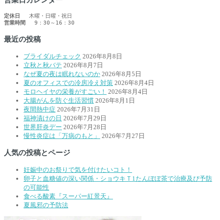
定休日
営業時間
 　9：30～16：30　
最近の投稿
ブライダルチェック
2026年8月8日
立秋と秋バテ
2026年8月7日
なぜ夏の夜は眠れないのか
2026年8月5日
夏のオフィスでの冷房冷え対策
2026年8月4日
モロヘイヤの栄養がすごい！
2026年8月4日
大腸がんを防ぐ生活習慣
2026年8月1日
夜間熱中症
2026年7月31日
福神漬けの日
2026年7月29日
世界肝炎デー
2026年7月28日
慢性炎症は「万病のもと」
2026年7月27日
人気の投稿とページ
妊娠中のお祭りで気を付けたいコト！
卵子と血糖値の深い関係・ショウキＴ1たんぽぽ茶で治療及び予防
の可能性
食べる酸素『スーパー紅景天』
夏風邪の予防法