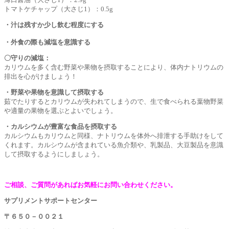
トマトケチャップ（大さじ1）：0.5g
・汁は残すか少し飲む程度にする
・外食の際も減塩を意識する
〇守りの減塩：
カリウムを多く含む野菜や果物を摂取することにより、体内ナトリウムの
排出を心がけましょう！
・野菜や果物を意識して摂取する
茹でたりするとカリウムが失われてしまうので、生で食べられる葉物野菜
や適量の果物を選ぶとよいでしょう。
・カルシウムが豊富な食品を摂取する
カルシウムもカリウムと同様、ナトリウムを体外へ排泄する手助けをして
くれます。カルシウムが含まれている魚介類や、乳製品、大豆製品を意識
して摂取するようにしましょう。
ご相談、ご質問があればお気軽にお問い合わせください。
サプリメントサポートセンター
〒６５０－００２１