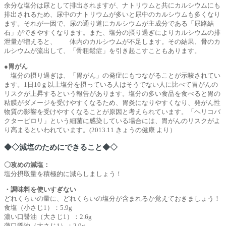
余分な塩分は尿として排出されますが、ナトリウムと共にカルシウムにも
排出されるため、尿中のナトリウムが多いと尿中のカルシウムも多くなり
ます。それが一因で、尿の通り道にカルシウムが主成分である「尿路結
石」ができやすくなります。また、塩分の摂り過ぎによりカルシウムの排
泄量が増えると、 体内のカルシウムが不足します。その結果、骨のカ
ルシウムが流出して、「骨粗鬆症」を引き起こすこともあります。
●胃がん
塩分の摂り過ぎは、「胃がん」の発症にもつながることが示唆されてい
ます。1日10ｇ以上塩分を摂っている人はそうでない人に比べて胃がんの
リスクが上昇するという報告があります。塩分の多い食品を食べると胃の
粘膜がダメージを受けやすくなるため、胃炎になりやすくなり、発がん性
物質の影響を受けやすくなることが原因と考えられています。「ヘリコバ
クターピロリ」という細菌に感染している場合には、胃がんのリスクがよ
り高まるといわれています。(2013.11 きょうの健康 より）
◆◇
減塩のためにできること
◆◇
〇攻めの減塩：
塩分摂取量を積極的に減らしましょう！
・調味料を使いすぎない
どれくらいの量に、どれくらいの塩分が含まれるか覚えておきましょう！
食塩（小さじ1）：5.9g
濃い口醤油（大さじ1）：2.6g
薄口醤油（大さじ1）：2.9g