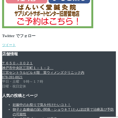
Twitter でフォロー
ツイート
店舗情報
〒６５０－００２１
神戸市中央区三宮町１－１－２
三宮セントラルビル４階 英ウィメンズクリニック内
078-391-8821
平日・土曜 ９時～１７時
日曜・祝日定休
人気の投稿とページ
妊娠中のお祭りで気を付けたいコト！
卵子と血糖値の深い関係・ショウキＴ1たんぽぽ茶で治療及び予防
の可能性