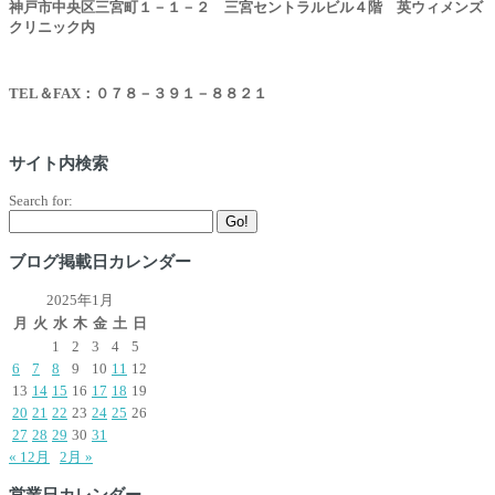
神戸市中央区三宮町１－１－２ 三宮セントラルビル４階 英ウィメンズ
クリニック内
TEL
＆FAX：０７８－３９１－８８２１
サイト内検索
Search for:
Go!
ブログ掲載日カレンダー
2025年1月
月
火
水
木
金
土
日
1
2
3
4
5
6
7
8
9
10
11
12
13
14
15
16
17
18
19
20
21
22
23
24
25
26
27
28
29
30
31
« 12月
2月 »
営業日カレンダー